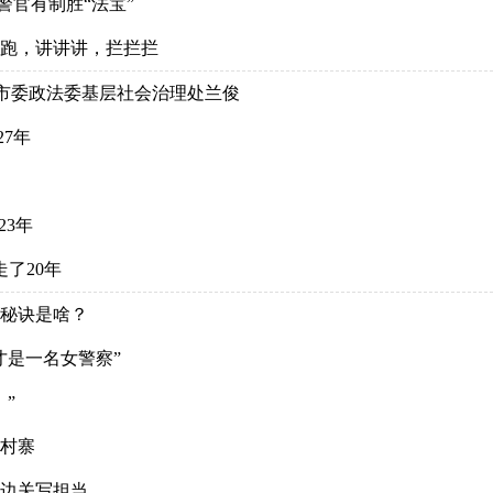
警官有制胜“法宝”
跑跑，讲讲讲，拦拦拦
市委政法委基层社会治理处兰俊
27年
23年
了20年
的秘诀是啥？
才是一名女警察”
”
个村寨
里边关写担当