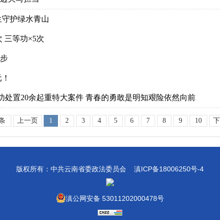
生守护绿水青山
 三等功×5次
一步
元！
功处置20余起重特大案件 青春的勇敢是明知艰险依然向前
1条
上一页
1
2
3
4
5
6
7
8
9
10
下
版权所有：中共云南省委政法委员会
滇ICP备18006250号-4
滇公网安备 53011202000478号