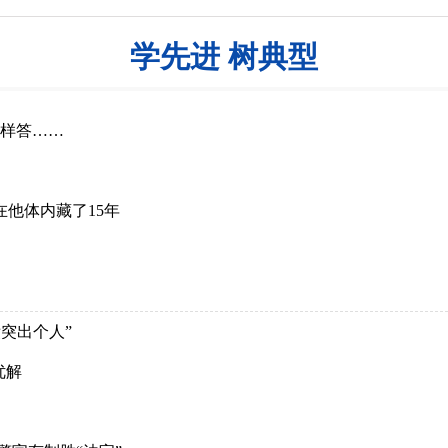
学先进 树典型
这样答……
在他体内藏了15年
突出个人”
优解