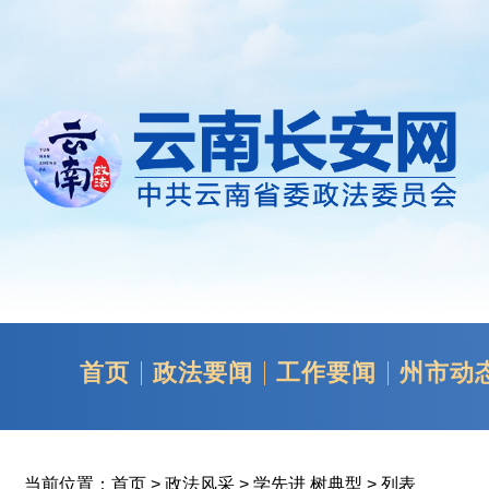
首页
政法要闻
工作要闻
州市动
当前位置：
首页
>
政法风采
>
学先进 树典型
> 列表