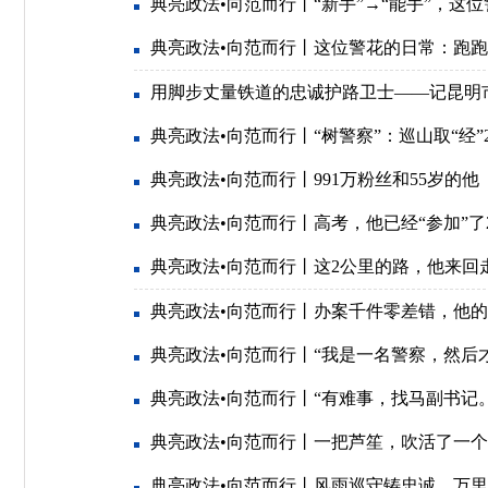
典亮政法•向范而行丨“新手”→“能手”，这位
典亮政法•向范而行丨这位警花的日常：跑
用脚步丈量铁道的忠诚护路卫士——记昆明
典亮政法•向范而行丨“树警察”：巡山取“经”
典亮政法•向范而行丨991万粉丝和55岁的他
典亮政法•向范而行丨高考，他已经“参加”了
典亮政法•向范而行丨这2公里的路，他来回走
典亮政法•向范而行丨办案千件零差错，他
典亮政法•向范而行丨“我是一名警察，然后
典亮政法•向范而行丨“有难事，找马副书记。
典亮政法•向范而行丨一把芦笙，吹活了一
典亮政法•向范而行丨风雨巡守铸忠诚，万