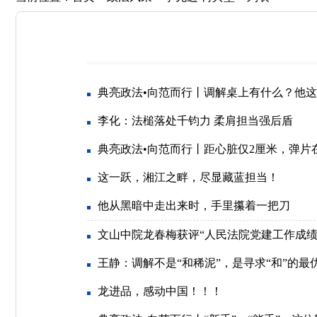
典亮政法•向范而行丨调解桌上有什么？他
李化：法槌落处千钧力 柔肩担当强后盾
典亮政法•向范而行丨距心脏仅2厘米，弹片
这一跃，湘江之畔，尽显藏蓝担当！
他从黑暗中走出来时，手里攥着一把刀
文山中院龙春梅获评“人民法院党建工作成绩
王静：调解不是“和稀泥”，是寻求“和”的最
龙进品，感动中国！！！