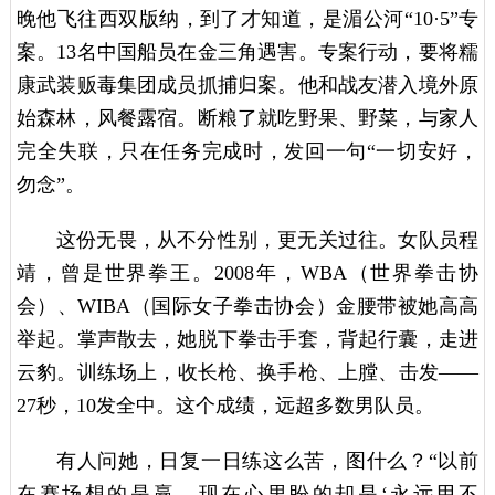
晚他飞往西双版纳，到了才知道，是湄公河“10·5”专
案。13名中国船员在金三角遇害。专案行动，要将糯
康武装贩毒集团成员抓捕归案。他和战友潜入境外原
始森林，风餐露宿。断粮了就吃野果、野菜，与家人
完全失联，只在任务完成时，发回一句“一切安好，
勿念”。
这份无畏，从不分性别，更无关过往。女队员程
靖，曾是世界拳王。2008年，WBA（世界拳击协
会）、WIBA（国际女子拳击协会）金腰带被她高高
举起。掌声散去，她脱下拳击手套，背起行囊，走进
云豹。训练场上，收长枪、换手枪、上膛、击发——
27秒，10发全中。这个成绩，远超多数男队员。
有人问她，日复一日练这么苦，图什么？“以前
在赛场想的是赢，现在心里盼的却是‘永远用不