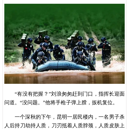
“有没有把握？”刘浪匆匆赶到门口，指挥长迎面
问道。“没问题。”他将手枪子弹上膛，扳机复位。
一个深秋的下午，昆明一居民楼内，一名男子杀
人后持刀劫持人质，刀刃抵着人质脖颈，人质皮肤上