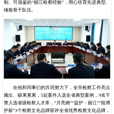
制、可借鉴的“丽江检察经验”，用心培育先进典型、
锤炼骨干队伍。
在他和同事们的共同努力下，全市检察工作亮点
频出、硕果累累，5起案件入选全省典型案例，9名干
警入选省级检察人才库，“月亮姆”“益护・丽江”“陆博
护薪”3个检察文化品牌获评全省优秀检察文化品牌，