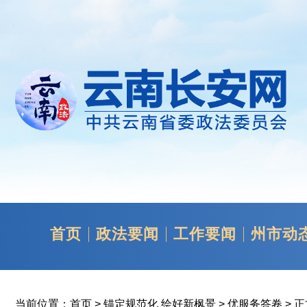
首页
政法要闻
工作要闻
州市动
当前位置：
首页
>
锚定规范化 绘好新枫景
>
优服务答卷
> 