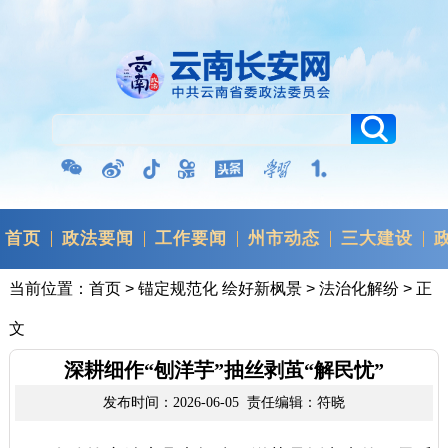
首页
政法要闻
工作要闻
州市动态
三大建设
当前位置：
首页
>
锚定规范化 绘好新枫景
>
法治化解纷
> 正
文
深耕细作“刨洋芋”抽丝剥茧“解民忧”
发布时间：2026-06-05 责任编辑：符晓