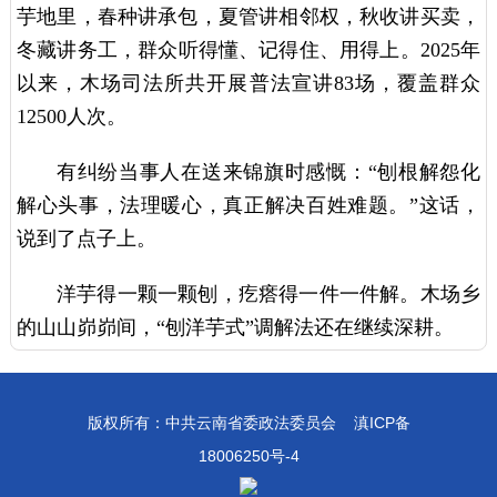
芋地里，春种讲承包，夏管讲相邻权，秋收讲买卖，
冬藏讲务工，群众听得懂、记得住、用得上。2025年
以来，木场司法所共开展普法宣讲83场，覆盖群众
12500人次。
有纠纷当事人在送来锦旗时感慨：“刨根解怨化
解心头事，法理暖心，真正解决百姓难题。”这话，
说到了点子上。
洋芋得一颗一颗刨，疙瘩得一件一件解。木场乡
的山山峁峁间，“刨洋芋式”调解法还在继续深耕。
版权所有：中共云南省委政法委员会
滇ICP备
18006250号-4