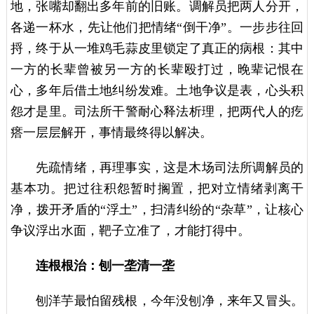
地，张嘴却翻出多年前的旧账。调解员把两人分开，
各递一杯水，先让他们把情绪“倒干净”。一步步往回
捋，终于从一堆鸡毛蒜皮里锁定了真正的病根：其中
一方的长辈曾被另一方的长辈殴打过，晚辈记恨在
心，多年后借土地纠纷发难。土地争议是表，心头积
怨才是里。司法所干警耐心释法析理，把两代人的疙
瘩一层层解开，事情最终得以解决。
先疏情绪，再理事实，这是木场司法所调解员的
基本功。把过往积怨暂时搁置，把对立情绪剥离干
净，拨开矛盾的“浮土”，扫清纠纷的“杂草”，让核心
争议浮出水面，靶子立准了，才能打得中。
连根根治：刨一垄清一垄
刨洋芋最怕留残根，今年没刨净，来年又冒头。