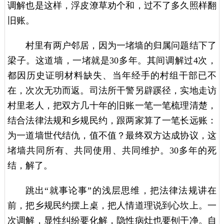
调解也是这样，浮皮潦草劝个和，过不了多久照样翻
旧账。
村里有两户邻居，因为一堵墙的归属问题结下了
梁子。这道墙，一堵就是30多年。其间调解过4次，
都因历史证明材料缺失、当年经手的村组干部已不
在，次次无功而返。司法所干警另辟蹊径，实地走访
村里老人，把双方几十年的旧账一笔一笔梳理清楚，
结合法律法规和乡规民约，跟两家算了一笔长远账：
为一道墙世代结仇，值不值？最终双方达成协议，这
堵墙共同所有、共同使用、共同维护。30多年的死
结，解了。
跳出“就事论事”的浅层思维，把法律法规讲在
前，把乡规民约摆上桌，把人情道理说到心坎上。一
次调解，显性纠纷要化解，隐性病灶也要刨干净。自