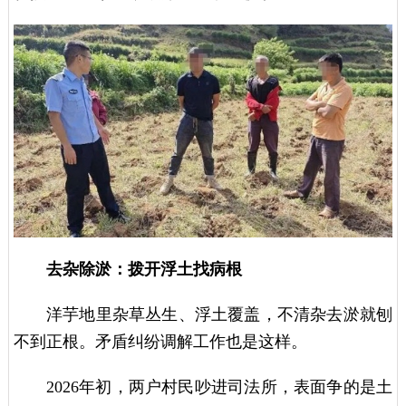
去杂除淤：拨开浮土找病根
洋芋地里杂草丛生、浮土覆盖，不清杂去淤就刨
不到正根。矛盾纠纷调解工作也是这样。
2026年初，两户村民吵进司法所，表面争的是土