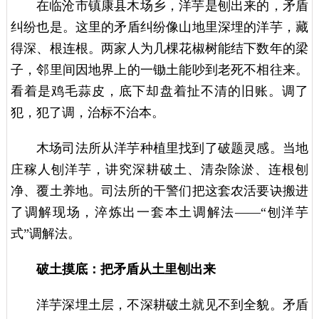
在临沧市镇康县木场乡，洋芋是刨出来的，矛盾
纠纷也是。这里的矛盾纠纷像山地里深埋的洋芋，藏
得深、根连根。两家人为几棵花椒树能结下数年的梁
子，邻里间因地界上的一锄土能吵到老死不相往来。
看着是鸡毛蒜皮，底下却盘着扯不清的旧账。调了
犯，犯了调，治标不治本。
木场司法所从洋芋种植里找到了破题灵感。当地
庄稼人刨洋芋，讲究深耕破土、清杂除淤、连根刨
净、覆土养地。司法所的干警们把这套农活要诀搬进
了调解现场，淬炼出一套本土调解法——“刨洋芋
式”调解法。
破土摸底：把矛盾从土里刨出来
洋芋深埋土层，不深耕破土就见不到全貌。矛盾