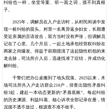
纠纷也一样，坐堂等案、听一面之词，摸不到真根
子。
2025年，调解员在入户走访时，从村民闲谈中发
现一桩纠纷的苗头。村里一名离异返乡妇女，长期遭
受近亲属的言语攻击，双方当时没有声张，但调解员
记在了心里。几个月后，一起土地承包经营权纠纷在
两家之间爆发。得益于前期摸清了这起隐性积怨的来
龙去脉，司法所介入后，迅速找准了症结，并成功化
解纠纷。
干警们把办公桌搬到了地头院落。2025以来，木
场司法所共入户走访群众210户，排查出隐性矛盾纠
纷3起，建起一本动态更新的“矛盾底账”。每起纠纷
的历史渊源、利益纠葛、核心诉求全部记录在册，情
况摸不透不放过，根源查不准不收手。