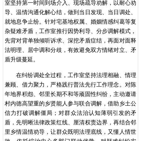
室坚持第一时间到场介入、现场疏导劝解，以耐心劝
导、温情沟通化解心结，做到当日发现、当日调处、
就地息争止纷。针对宅基地权属、婚姻情感纠葛等复
杂疑难矛盾，工作室推行因势利导、分步调解模式，
先背对背单独倾听诉求、深挖矛盾症结，再面对面释
法明理、居中调和分歧，有效避免双方情绪对立、矛
盾升级蔓延。
在纠纷调处全过程，工作室坚持法理相融、情理
兼顾、借力聚力，严格践行普法先行工作理念。对陈
年地界积怨、邻里长期不和等顽固性纠纷，主动邀请
村内德高望重的乡贤能人参与联合调解，借助乡土公
信力打破调解僵局；对群众法治认知薄弱引发的矛
盾，先明晰法律政策红线、厘清权责边界，再结合邻
里乡情温情劝导，让群众既明法理底线，又懂人情世