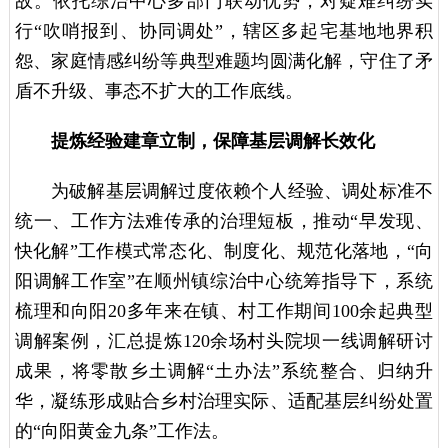
故。依托综治中心多部门联动优势，对疑难纠纷实
行“吹哨报到、协同调处”，辖区多起宅基地地界积
怨、家庭情感纠纷等典型难题均圆满化解，守住了矛
盾不升级、事态不扩大的工作底线。
提炼经验建章立制，保障基层调解长效化
为破解基层调解过度依赖个人经验、调处标准不
统一、工作方法难传承的治理短板，推动“早发现、
快化解”工作模式常态化、制度化、规范化落地，“向
阳调解工作室”在顺州镇综治中心统筹指导下，系统
梳理和向阳20多年来在镇、村工作期间100余起典型
调解案例，汇总提炼120余场村头院坝一线调解研讨
成果，将零散乡土调解“土办法”系统整合、归纳升
华，凝练形成贴合乡村治理实际、适配基层纠纷处置
的“向阳黄金九条”工作法。