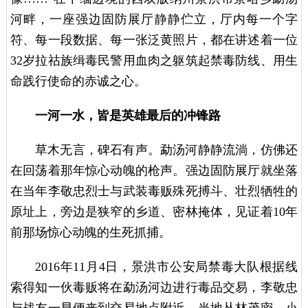
河畔，一座强边固防展厅静静伫立，厅内每一个字
符、每一段数据、每一张泛黄照片，都在讲述着一位
32岁拉祜族缉毒民警用血肉之躯筑起禁毒防线、用生
命践行使命的赤诚之心。
一河一水，皆是英雄最后的冲锋路
草木无言，碑石有声。勐汤河静静流淌，仿佛还
在回荡着那年惊心动魄的枪声。强边固防展厅就坐落
在当年李敬忠烈士与武装毒贩殊死搏斗、壮烈牺牲的
原址上，旁边是狭窄的乡道、密林掩体，见证着10年
前那场惊心动魄的生死抓捕。
2016年11月4日，景洪市公安局禁毒大队根据线
索得知一伙毒贩将在勐汤河边进行毒品交易，李敬忠
与战友一早便来到交易地点附近。当地丛林茂密，小