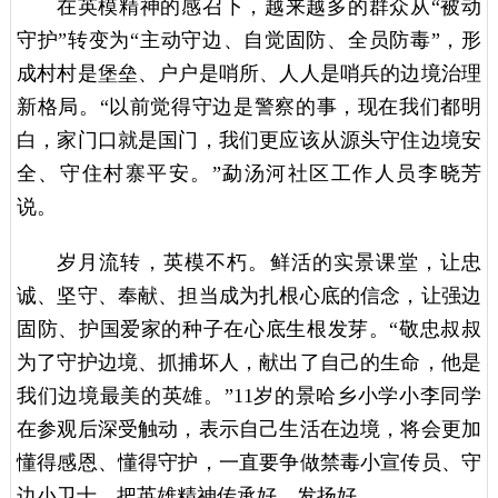
在英模精神的感召下，越来越多的群众从“被动
守护”转变为“主动守边、自觉固防、全员防毒”，形
成村村是堡垒、户户是哨所、人人是哨兵的边境治理
新格局。“以前觉得守边是警察的事，现在我们都明
白，家门口就是国门，我们更应该从源头守住边境安
全、守住村寨平安。”勐汤河社区工作人员李晓芳
说。
岁月流转，英模不朽。鲜活的实景课堂，让忠
诚、坚守、奉献、担当成为扎根心底的信念，让强边
固防、护国爱家的种子在心底生根发芽。“敬忠叔叔
为了守护边境、抓捕坏人，献出了自己的生命，他是
我们边境最美的英雄。”11岁的景哈乡小学小李同学
在参观后深受触动，表示自己生活在边境，将会更加
懂得感恩、懂得守护，一直要争做禁毒小宣传员、守
边小卫士，把英雄精神传承好、发扬好。