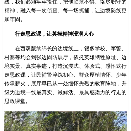
线，我们必须牢牢接住，把他临危不惧、恪尽职守的
精神，融入每一次侦查、每一场抓捕，让边境防线更
加牢固。
行走思政课，让英模精神浸润人心
在西双版纳绵长的边境线上，很多学校、军警、
村寨等均会到强边固防展厅，依托英雄牺牲原址、边
境实景、真实事迹，打造沉浸式、体验式、感悟式行
走思政课，让民辅警淬炼初心、群众厚植情怀、少年
传承薪火，展厅早已从一处缅怀先烈的教育阵地，升
级为边境一线最真实、最鲜活、最具感染力的行走的
思政课堂。