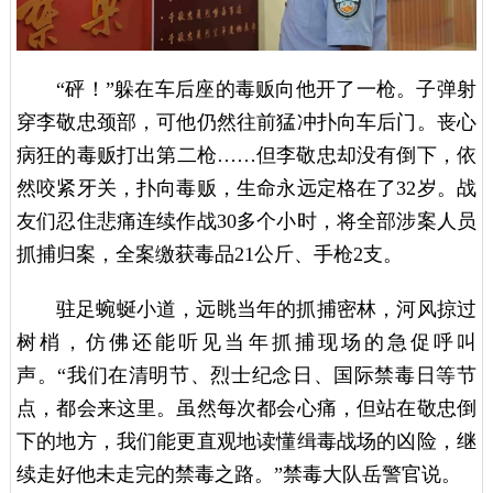
“砰！”躲在车后座的毒贩向他开了一枪。子弹射
穿李敬忠颈部，可他仍然往前猛冲扑向车后门。丧心
病狂的毒贩打出第二枪……但李敬忠却没有倒下，依
然咬紧牙关，扑向毒贩，生命永远定格在了32岁。战
友们忍住悲痛连续作战30多个小时，将全部涉案人员
抓捕归案，全案缴获毒品21公斤、手枪2支。
驻足蜿蜒小道，远眺当年的抓捕密林，河风掠过
树梢，仿佛还能听见当年抓捕现场的急促呼叫
声。“我们在清明节、烈士纪念日、国际禁毒日等节
点，都会来这里。虽然每次都会心痛，但站在敬忠倒
下的地方，我们能更直观地读懂缉毒战场的凶险，继
续走好他未走完的禁毒之路。”禁毒大队岳警官说。