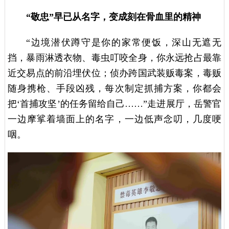
“敬忠”早已从名字，变成刻在骨血里的精神
“边境潜伏蹲守是你的家常便饭，深山无遮无
挡，暴雨淋透衣物、毒虫叮咬全身，你永远抢占最靠
近交易点的前沿埋伏位；侦办跨国武装贩毒案，毒贩
随身携枪、手段凶残，每次制定抓捕方案，你都会
把‘首捕攻坚’的任务留给自己……”走进展厅，岳警官
一边摩挲着墙面上的名字，一边低声念叨，几度哽
咽。