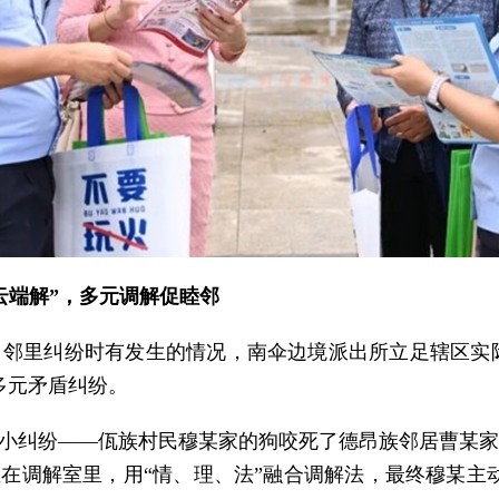
“云端解”，多元调解促睦邻
邻里纠纷时有发生的情况，南伞边境派出所立足辖区实际，
多元矛盾纠纷。
的小纠纷——佤族村民穆某家的狗咬死了德昂族邻居曹某
坐在调解室里，用“情、理、法”融合调解法，最终穆某主