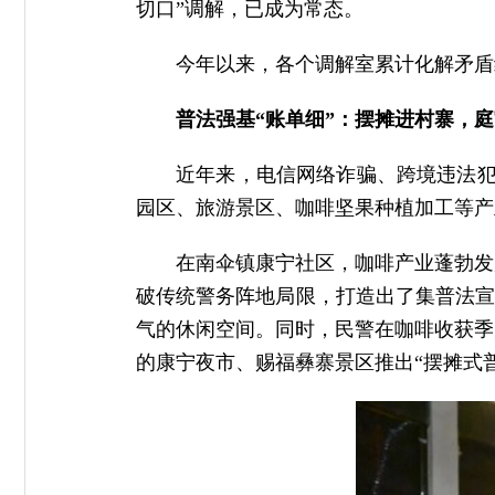
切口”调解，已成为常态。
今年以来，各个调解室累计化解矛盾纠
普法强基“账单细”：摆摊进村寨，
近年来，电信网络诈骗、跨境违法犯
园区、旅游景区、咖啡坚果种植加工等产
在南伞镇康宁社区，咖啡产业蓬勃发
破传统警务阵地局限，打造出了集普法宣
气的休闲空间。同时，民警在咖啡收获季
的康宁夜市、赐福彝寨景区推出“摆摊式