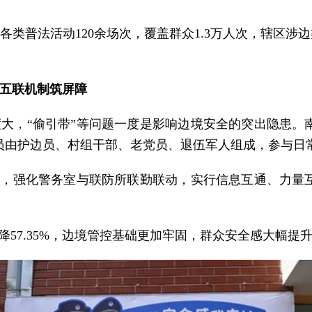
类普法活动120余场次，覆盖群众1.3万人次，辖区涉边类
，五联机制筑屏障
大，“偷引带”等问题一度是影响边境安全的突出隐患。
队员由护边员、村组干部、老党员、退伍军人组成，参与日
下，强化警务室与联防所联勤联动，实行信息互通、力量
降57.35%，边境管控基础更加牢固，群众安全感大幅提