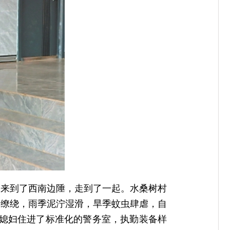
命来到了西南边陲，走到了一起。水桑树村
雾缭绕，雨季泥泞湿滑，旱季蚊虫肆虐，自
和媳妇住进了标准化的警务室，执勤装备样