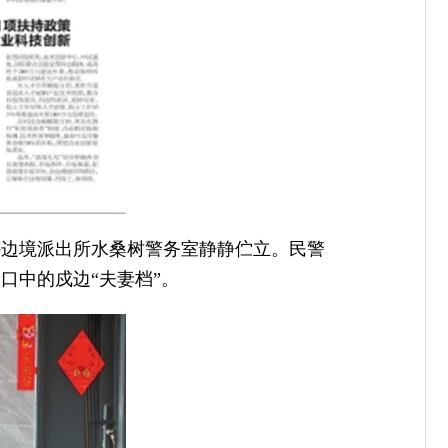
外边境派出所水桑树警务室静静伫立。民警
口中的戍边“夫妻档”。