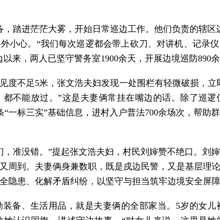
备，踏进茫茫大雾，开始日常巡边工作。他们负责的辖区
外小心。“我们每次巡逻都会带上砍刀、对讲机、记录
来，两人已坚守警务室1900余天，开展边境巡防890余
见度不足5米，张文浩夫妇发现一处围栏有轻微破损，立
，都不能放过。”这是夫妻俩常挂在嘴边的话。除了巡逻
“一标三实”基础信息，进村入户普法700余场次，帮助群众
们，准没错。”提起张文浩夫妇，村民刘婶赞不绝口。刘
又周到。夫妻俩身兼数职，既是戍边民警，又是基层理
全隐患、化解矛盾纠纷，以坚守与担当筑牢边境安全屏
勤装备、生活用品，就是夫妻俩的全部家当。5岁的女儿