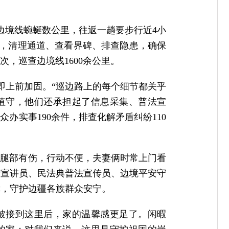
边境线蜿蜒数公里，往返一趟要步行近4小
仪，清理通道、查看界碑、排查隐患，确保
次，巡查边境线1600余公里。
即上前加固。“巡边路上的每个细节都关乎
值守，他们还承担起了信息采集、普法宣
办实事190余件，排查化解矛盾纠纷110
婶腿部有伤，行动不便，夫妻俩时常上门看
论宣讲员、民法典普法宣传员、边境平安守
障，守护边疆各族群众安宁。
被接到这里后，家的温馨感更足了。闲暇