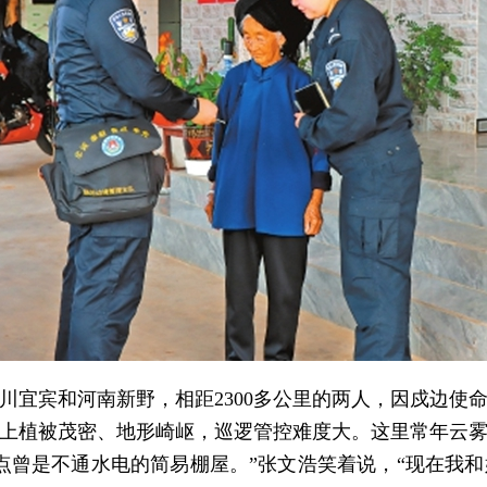
川宜宾和河南新野，相距2300多公里的两人，因戍边使
上植被茂密、地形崎岖，巡逻管控难度大。这里常年云
点曾是不通水电的简易棚屋。”张文浩笑着说，“现在我