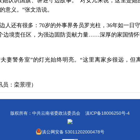
教她认识国旗、讲述守边故事。“对女儿来说，这里是她
的意义。”张文浩说。
人还有很多：70岁的外事界务员罗光柱，36年如一日守护1
5个边境责任区，为强边固防贡献力量……深厚的家国情
“夫妻警务室”的灯光始终明亮。“这里离家乡很远，但
讯员：栾景理）
版权所有：中共云南省委政法委员会
滇ICP备18006250号-4
滇公网安备 53011202000478号