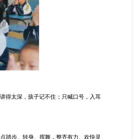
；讲得太深，孩子记不住；只喊口号，入耳
鼓点踏步、转身、挥舞，整齐有力、欢快灵