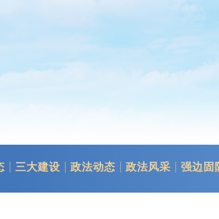
态
三大建设
政法动态
政法风采
强边固