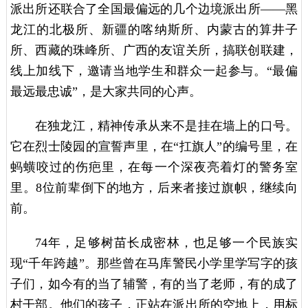
派出所还联合了全国最偏远的几个边境派出所——黑
龙江的北极所、新疆的喀纳斯所、内蒙古的算井子
所、西藏的珠峰所、广西的友谊关所，搞联创联建，
线上加线下，邀请当地学生和群众一起参与。“最偏
最远最忠诚”，是大家共同的心声。
在独龙江，精神传承从来不是挂在墙上的口号。
它在烈士陵园的宣誓声里，在“扛旗人”的编号里，在
蚂蟥咬过的伤疤里，在每一个深夜亮着灯的警务室
里。8位前辈倒下的地方，后来者接过旗帜，继续向
前。
74年，足够树苗长成密林，也足够一个民族实
现“千年跨越”。那些曾在马库警民小学里学写字的孩
子们，如今有的当了辅警，有的当了老师，有的成了
村干部。他们的孩子，正站在派出所的空地上，用标