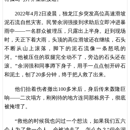
2022年4月2日凌晨，独龙江乡突发高位高速滑坡
泥石流自然灾害。民警余润强接到求助后立即冲进暴
雨中——一名群众被埋压，只露出上半身。赶到现场
时，天正下着大雨，头顶的高位滑坡还在继续，石头
不断从山上滚落，脚下的泥石流像一条怒吼的
河。“他被压住的双腿完全动不了，旁边的石头还在
滚。”余润强和同事蹲下身子，用手一点点刨开碎石
和泥土，刨了20多分钟，终于把人救了出来。
他们抬着伤者撤出100多米后，身后传来轰隆巨
响——二次塌方，刚刚待的地方连同那栋房子，彻底
被掩埋了。
“救他的时候我也闪过一个想法，如果我们五六
个人为了救一个人，全被冲走了，怎么办？”但余润