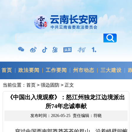
首页
政法要闻
工作要闻
州市动态
三大建设
当前位置：
首页
>
强边固防
> 正文
《中国出入境观察》：怒江州独龙江边境派出
所74年忠诚奉献
发布时间：2026-05-25 责任编辑：符晓
穿过中国西南部莽莽苍苍的群山，沿着峭壁间蜿