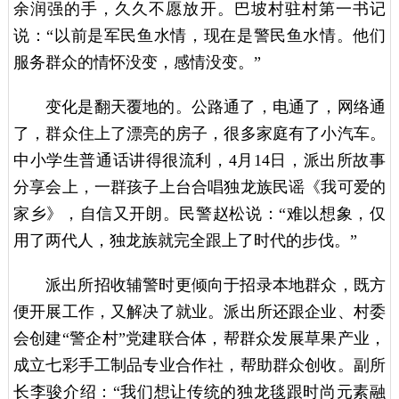
余润强的手，久久不愿放开。巴坡村驻村第一书记
说：“以前是军民鱼水情，现在是警民鱼水情。他们
服务群众的情怀没变，感情没变。”
变化是翻天覆地的。公路通了，电通了，网络通
了，群众住上了漂亮的房子，很多家庭有了小汽车。
中小学生普通话讲得很流利，4月14日，派出所故事
分享会上，一群孩子上台合唱独龙族民谣《我可爱的
家乡》，自信又开朗。民警赵松说：“难以想象，仅
用了两代人，独龙族就完全跟上了时代的步伐。”
派出所招收辅警时更倾向于招录本地群众，既方
便开展工作，又解决了就业。派出所还跟企业、村委
会创建“警企村”党建联合体，帮群众发展草果产业，
成立七彩手工制品专业合作社，帮助群众创收。副所
长李骏介绍：“我们想让传统的独龙毯跟时尚元素融