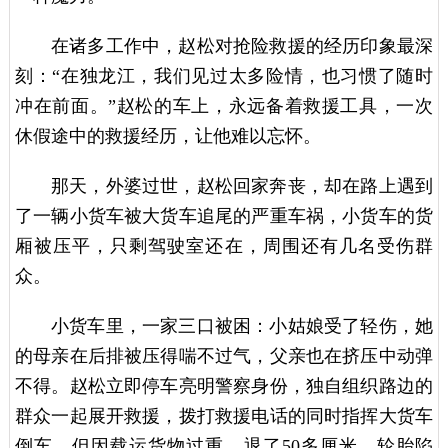
在诸多工作中，赵松对抢险救援的经历印象最深
刻：“在独龙江，我们见过太多险情，也习惯了随时
冲在前面。”赵松的车上，永远备着救援工具，一次
休假途中的救援经历，让他难以忘怀。
那天，外婆过世，赵松回家奔丧，却在路上遇到
了一辆小货车被大货车追尾的严重车祸，小货车的货
厢被压平，只剩驾驶室还在，周围还有几名受伤群
众。
小货车里，一家三口被困：小姑娘受了轻伤，她
的母亲在后排被压得喘不过气，父亲也在挤压中动弹
不得。赵松立即停车亮明警察身份，独自组织路边的
群众一起展开救援，拨打救援电话的同时指挥大货车
倒车，但因载运货物过重，退了50多厘米，轮胎陷