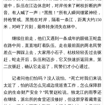
途中，队伍在江边休息时，对岸传来了树枝折断的声
音。有人喊了一声：“黑熊！”所有人瞬间绷紧神经，
持枪警戒。黑熊在对岸，隔着一条江，距离大约150
米，对峙了片刻，最终转身消失在林中。
继续往前走，他们又遇到一条成年的眼镜王蛇盘
在路中间，直直地盯着队伍。走在最前面的两名民警
差点一脚踩上去，大家用小石子、枯枝轻轻丢过去驱
赶，蛇走开后，队伍刚迈步，它又快速折返回来。第
二次驱赶，确认它走远了，民警们才小心通过。
记者问他们怕吗？没人说怕。“死亡对我们来说
太近了，怕的话怎么完成边境巡查工作，怎么保障群
众的生命财产安全？”民警赵松说。独龙江的雨季还
在继续，派出所的食堂还没修好，但这群穿着藏青蓝