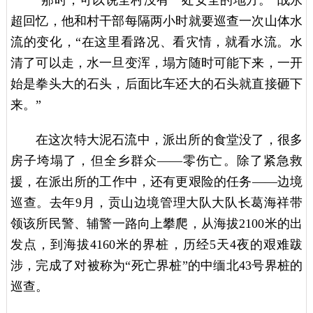
超回忆，他和村干部每隔两小时就要巡查一次山体水
流的变化，“在这里看路况、看灾情，就看水流。水
清了可以走，水一旦变浑，塌方随时可能下来，一开
始是拳头大的石头，后面比车还大的石头就直接砸下
来。”
在这次特大泥石流中，派出所的食堂没了，很多
房子垮塌了，但全乡群众——零伤亡。除了紧急救
援，在派出所的工作中，还有更艰险的任务——边境
巡查。去年9月，贡山边境管理大队大队长葛海祥带
领该所民警、辅警一路向上攀爬，从海拔2100米的出
发点，到海拔4160米的界桩，历经5天4夜的艰难跋
涉，完成了对被称为“死亡界桩”的中缅北43号界桩的
巡查。