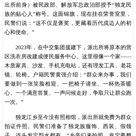
出所前身）被民政部、解放军总政治部授予“独龙民
族的贴心人”称号。这面锦旗，现在挂在荣誉室里，
民警们说：“这不仅是褒奖，更藏着历代戍边人的初
心和使命。”
2023年，在中交集团援建下，派出所将原本的营
区洗衣房改建成便民服务中心。这里很像一个家——
木质家具、沙发、手机充电站，还有理发工具、老花
镜、轮椅。户籍民警黄强介绍：“群众来办事，我们
要做到一张笑脸相迎、一把椅子请坐、一杯热茶暖
心、一个满意答复、一声问候走好，争取只让群众跑
一次。”
独龙江乡至今没有照相馆，派出所就免费为群众
拍证件照。民警们准备了独龙族服饰、西装、假领
子，连头发定型水都有。“乡亲们来拍照，肯定要整