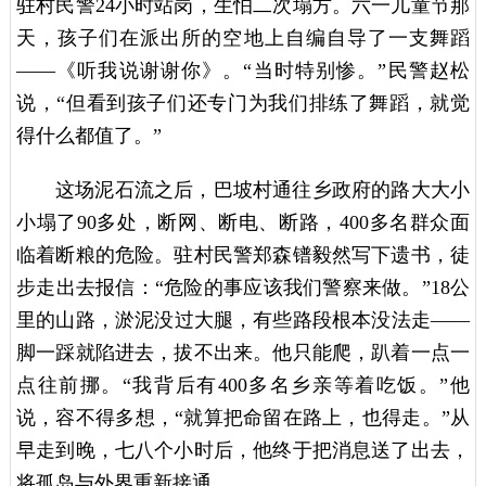
驻村民警24小时站岗，生怕二次塌方。六一儿童节那
天，孩子们在派出所的空地上自编自导了一支舞蹈
——《听我说谢谢你》。“当时特别惨。”民警赵松
说，“但看到孩子们还专门为我们排练了舞蹈，就觉
得什么都值了。”
这场泥石流之后，巴坡村通往乡政府的路大大小
小塌了90多处，断网、断电、断路，400多名群众面
临着断粮的危险。驻村民警郑森镨毅然写下遗书，徒
步走出去报信：“危险的事应该我们警察来做。”18公
里的山路，淤泥没过大腿，有些路段根本没法走——
脚一踩就陷进去，拔不出来。他只能爬，趴着一点一
点往前挪。“我背后有400多名乡亲等着吃饭。”他
说，容不得多想，“就算把命留在路上，也得走。”从
早走到晚，七八个小时后，他终于把消息送了出去，
将孤岛与外界重新接通。