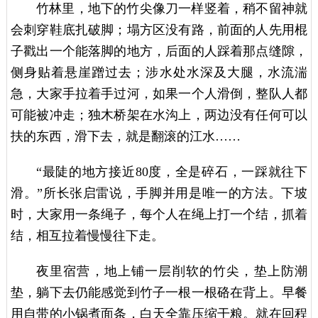
竹林里，地下的竹尖像刀一样竖着，稍不留神就
会刺穿鞋底扎破脚；塌方区没有路，前面的人先用棍
子戳出一个能落脚的地方，后面的人踩着那点缝隙，
侧身贴着悬崖蹭过去；涉水处水深及大腿，水流湍
急，大家手拉着手过河，如果一个人滑倒，整队人都
可能被冲走；独木桥架在水沟上，两边没有任何可以
扶的东西，滑下去，就是翻滚的江水……
“最陡的地方接近80度，全是碎石，一踩就往下
滑。”所长张启雷说，手脚并用是唯一的方法。下坡
时，大家用一条绳子，每个人在绳上打一个结，抓着
结，相互拉着慢慢往下走。
夜里宿营，地上铺一层削软的竹尖，垫上防潮
垫，躺下去仍能感觉到竹子一根一根硌在背上。早餐
用自带的小锅煮面条，白天全靠压缩干粮。就在回程