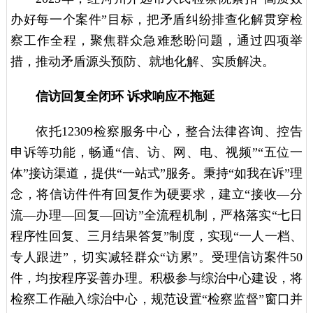
办好每一个案件”目标，把矛盾纠纷排查化解贯穿检
察工作全程，聚焦群众急难愁盼问题，通过四项举
措，推动矛盾源头预防、就地化解、实质解决。
信访回复全闭环 诉求响应不拖延
依托12309检察服务中心，整合法律咨询、控告
申诉等功能，畅通“信、访、网、电、视频”“五位一
体”接访渠道，提供“一站式”服务。秉持“如我在诉”理
念，将信访件件有回复作为硬要求，建立“接收—分
流—办理—回复—回访”全流程机制，严格落实“七日
程序性回复、三月结果答复”制度，实现“一人一档、
专人跟进”，切实减轻群众“访累”。受理信访案件50
件，均按程序妥善办理。积极参与综治中心建设，将
检察工作融入综治中心，规范设置“检察监督”窗口并