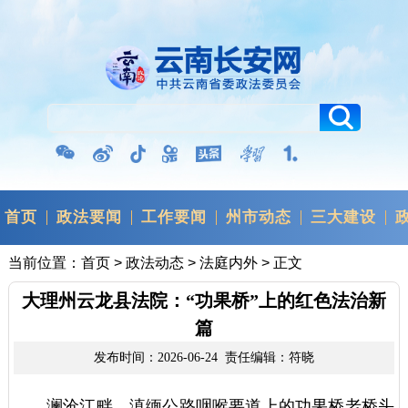
首页
政法要闻
工作要闻
州市动态
三大建设
当前位置：
首页
>
政法动态
>
法庭内外
> 正文
大理州云龙县法院：“功果桥”上的红色法治新
篇
发布时间：2026-06-24 责任编辑：符晓
澜沧江畔，滇缅公路咽喉要道上的功果桥老桥头