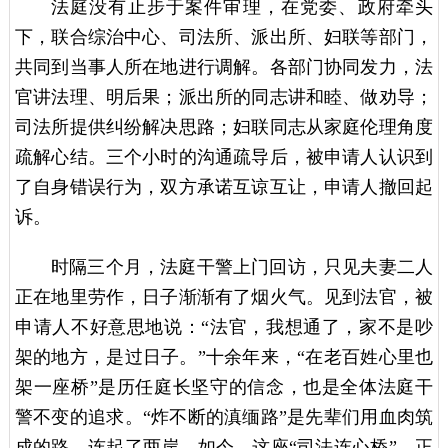
法庭没有止步于案件审理，在党委、政府牵头
下，联合综治中心、司法所、派出所、妇联等部门，
共同到当事人所在地进行调解。各部门协同发力，法
官讲法理、明后果；派出所的同志讲和睦、做劝导；
司法所提供纠纷解决思路；妇联同志从家庭伦理角度
疏解心结。三个小时的沟通疏导后，被申请人认识到
了自身错误行为，双方承诺互谅互让，申请人撤回起
诉。
时隔三个月，法庭干警上门回访，只见夫妻二人
正在地里劳作，日子渐渐有了烟火气。见到法官，被
申请人不好意思地说：“法官，我想通了，家不是吵
架的地方，是过日子。”十余年来，“在老百姓心里也
架一座桥”是历任庭长坚守的信念，也是全体法庭干
警不变的追求。“炸不断的滇缅路”是先辈们用血肉筑
成的路，连起了两岸。如今，这座“司法连心桥”，正