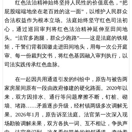
红色法治精神始终坚持人民性的价值底色，“把
屁股端端地坐在老百姓的这一面”，以维护人民群众
合法权益作为根本立场。法庭始终坚守红色司法初
心，通过巡回审判将红色法治精神延伸至田间地
头。“法官多跑腿，群众少跑路”——这是法庭的铁规
矩，干警们背着国徽走进田间地头，用每一次公开庭
审、每一份裁判文书，将红色基因融入审判执行，以
司法实践传承红色血脉。
在一起因共用通道引发的纠纷中，原告与被告两
家房屋间原有一段由政府修建的硬化路面。2020年以
来，双方因排水、通行等问题摩擦不断，钉桩、砌
墙、堵路……矛盾逐步升级，经村镇两级多次调解无
果。2026年1月，原告诉至法庭。法官第一次深入现
场勘验调解未果，双方各执一词、互不相让，争执声