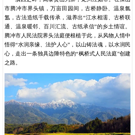
市腾冲市界头镇，万亩田园间，古桥静卧、温泉氤
氲，古法造纸千载传承，滋养出“江水相濡、古桥联
通、温泉暖邻、百川汇流、古纸承信”的乡土情谊。
腾冲市人民法院界头法庭便根植于此，从风物人情中
悟得“水润亲缘、法护人心”，以山铸法魂，以水润民
心，走出一条独具边陲特色的“枫桥式人民法庭”创建
之路。