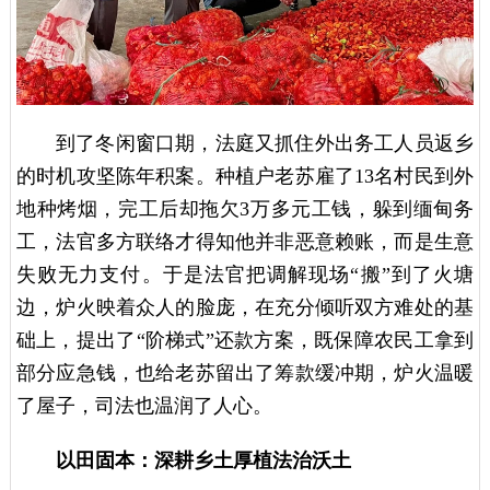
到了冬闲窗口期，法庭又抓住外出务工人员返乡
的时机攻坚陈年积案。种植户老苏雇了13名村民到外
地种烤烟，完工后却拖欠3万多元工钱，躲到缅甸务
工，法官多方联络才得知他并非恶意赖账，而是生意
失败无力支付。于是法官把调解现场“搬”到了火塘
边，炉火映着众人的脸庞，在充分倾听双方难处的基
础上，提出了“阶梯式”还款方案，既保障农民工拿到
部分应急钱，也给老苏留出了筹款缓冲期，炉火温暖
了屋子，司法也温润了人心。
以田固本：深耕乡土厚植法治沃土