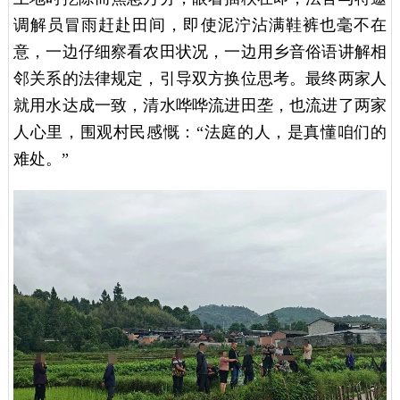
调解员冒雨赶赴田间，即使泥泞沾满鞋裤也毫不在
意，一边仔细察看农田状况，一边用乡音俗语讲解相
邻关系的法律规定，引导双方换位思考。最终两家人
就用水达成一致，清水哗哗流进田垄，也流进了两家
人心里，围观村民感慨：“法庭的人，是真懂咱们的
难处。”