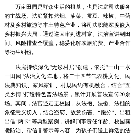
万亩田园是群众生活的根基，也是法庭司法服务
的主战场。法庭紧扣烤烟、油菜、蚕豆、辣椒、中药
材及乡村旅游等本土特色产业，将司法职能深度嵌入
乡村振兴大局，通过巡回审判进村寨、法治宣讲到田
间、风险排查全覆盖，稳妥化解农旅消费、产业合作
等衍生纠纷。
法庭持续深化“无讼村居”创建，依托“一山一水
一田园”法治文化阵地，将二十四节气农耕文化、民
法典知识、家风家训、村规民约有机融合，结合“五
类乡情”打造特色普法场景，累计开展普法宣传20余
场。其间，法官还走进校园，从法袍、法徽、法槌的
象征意义切入，结合盗窃、故意伤害、“跑分”、出租
出借“两卡”等典型案例，讲解刑事责任年龄、校园霸
凌防治、帮信罪警示等内容，为孩子们送上鲜活的法