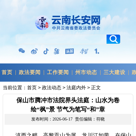
首页
政法要闻
工作要闻
州市动态
三大建设
当前位置：
首页
>
政法动态
>
法庭内外
> 正文
保山市腾冲市法院界头法庭：山水为卷
绘“枫”景 节气为笔写“和”章
发布时间：2026-06-17 责任编辑：符晓
滇西之畔，高黎贡山为屏，龙川江如带。在保山