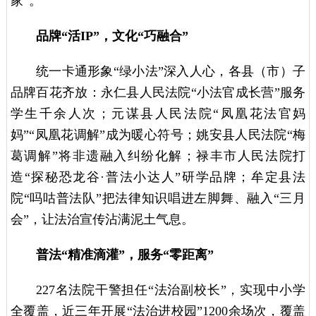
家”。
品牌“活IP”，文化“巧融合”
统一卡通形象“绿小法”深入人心，各县（市）子
品牌百花齐放：永仁县人民法院“小法官成长营”服务
学生千余人次；元谋县人民法院“凤凰花法官妈
妈”“凤凰花调解”成为暖心符号；姚安县人民法院“梅
葛调解”将非遗融入纠纷化解；禄丰市人民法院打
造“探秘恐龙谷·普法小达人”研学品牌；牟定县法
院“吗咕普法队”把法律知识唱进左脚舞、融入“三月
会”，让法治宣传沾满泥土气息。
普法“精准滴灌”，服务“零距离”
227名法院干警担任“法治副校长”，实现中小学
全覆盖，近三年开展“法治进校园”1200余场次，覆盖