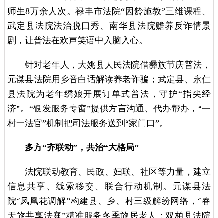
师生8万余人次。禄丰市法院“因龄施教”三维课程、
武定县法院法治脱口秀、南华县法院赡养反诈情景
剧，让普法在欢声笑语中入脑入心。
针对老年人，大姚县人民法院借彝族节庆普法，
元谋县法院用乡音白话解读养老诈骗；武定县、永仁
县法院为老年绣娘开展订单式普法，守护“指尖经
济”。“银发服务专窗”提供方言沟通、代办帮办，“一
村一法官”机制把司法服务送到“家门口”。
多方“齐联动”，共治“大格局”
法院联动教育、民政、妇联、社区等力量，建立
信息共享、线索移交、联合行动机制。元谋县法
院“凤凰花调解”构建县、乡、村三级解纷网络，“春
天旅共享法庭”精准服务冬季旅居老人；双柏县法院