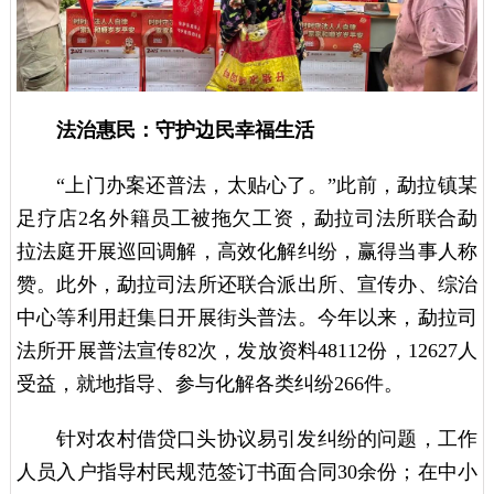
法治惠民：守护边民幸福生活
“上门办案还普法，太贴心了。”此前，勐拉镇某
足疗店2名外籍员工被拖欠工资，勐拉司法所联合勐
拉法庭开展巡回调解，高效化解纠纷，赢得当事人称
赞。此外，勐拉司法所还联合派出所、宣传办、综治
中心等利用赶集日开展街头普法。今年以来，勐拉司
法所开展普法宣传82次，发放资料48112份，12627人
受益，就地指导、参与化解各类纠纷266件。
针对农村借贷口头协议易引发纠纷的问题，工作
人员入户指导村民规范签订书面合同30余份；在中小