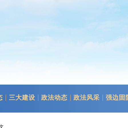
态
三大建设
政法动态
政法风采
强边固
正文