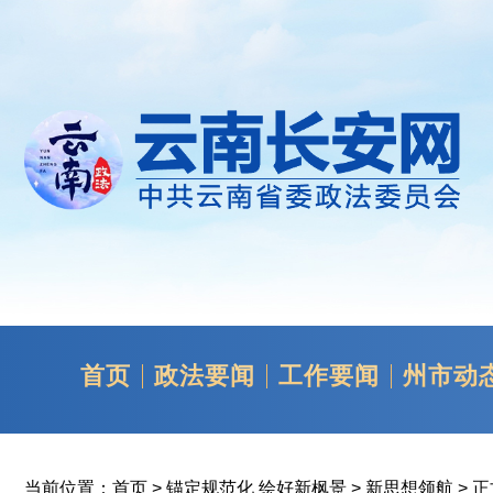
首页
政法要闻
工作要闻
州市动
当前位置：
首页
>
锚定规范化 绘好新枫景
>
新思想领航
> 