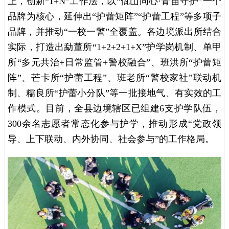
上，创新“1+N”工作法，以“佤山同心·青苗守护”一个
品牌为核心，延伸出“护蕾矩阵”“护蕾工程”等多项子
品牌，并推动“一校一警”全覆盖。各边境派出所结合
实际，打造出勐董所“1+2+2+1+X”护学岗机制、单甲
所“多元共治+日常监管+警校融合”、班洪所“护蕾矩
阵”、芒卡所“护蕾工程”、班老所“警校家社”联动机
制、糯良所“护蕾小分队”等一批接地气、有实效的工
作模式。目前，全县边境辖区已组建6支护学队伍，
300余名志愿者常态化参与护学，推动形成“党政领
导、上下联动、内外协同、社会参与”的工作格局。