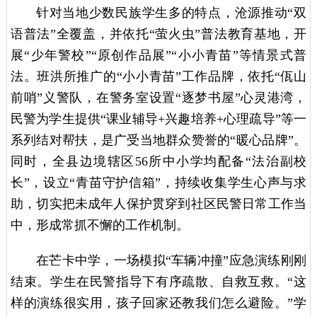
针对当地少数民族学生多的特点，沧源推动“双
语普法”全覆盖，并依托“萤火虫”普法教育基地，开
展“少年警校”“原创作品展”“小小青苗”等情景式普
法。班洪所推广的“小小青苗”工作品牌，依托“佤山
前哨”义警队，在警务室设置“逐梦书屋”心灵港湾，
民警为学生提供“课业辅导+兴趣培养+心理疏导”等一
系列结对帮扶，是广受当地群众赞誉的“暖心品牌”。
同时，全县边境辖区56所中小学均配备“法治副校
长”，设立“青苗守护信箱”，持续收集学生心声与求
助，切实把未成年人保护贯穿到社区民警日常工作当
中，形成常抓不懈的工作机制。
在芒卡中学，一场模拟“车辆冲撞”应急演练刚刚
结束。学生在民警指导下有序疏散、自救互救。“这
样的演练很实用，孩子回家还教我们怎么避险。”学