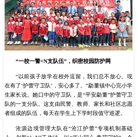
“一校一警+N支队伍”，织密校园防护网
“以前孩子放学在校外逗留，我们总不放心。现
在有了‘护蕾守卫队’，安心多了。”勐董镇中心完小学
生家长说。她口中的守卫队，是“平安勐董”护蕾守卫
队的一支分队。这支由民警、教师、家长和社区志愿
者组成的队伍，每天在学生上下学时段值守巡逻。
沧源边境管理大队在“沧江护蕾”专项机制基础