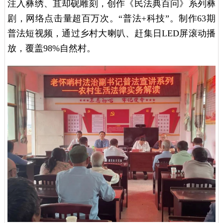
注入彝绣、苴却砚雕刻，创作《民法典百问》系列彝
剧，网络点击量超百万次。“普法+科技”。制作63期
普法短视频，通过乡村大喇叭、赶集日LED屏滚动播
放，覆盖98%自然村。