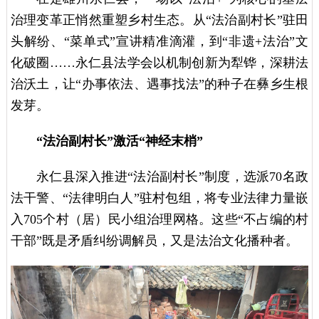
治理变革正悄然重塑乡村生态。从“法治副村长”驻田
头解纷、“菜单式”宣讲精准滴灌，到“非遗+法治”文
化破圈……永仁县法学会以机制创新为犁铧，深耕法
治沃土，让“办事依法、遇事找法”的种子在彝乡生根
发芽。
​“法治副村长”激活“神经末梢”
永仁县深入推进“法治副村长”制度，选派70名政
法干警、“法律明白人”驻村包组，将专业法律力量嵌
入705个村（居）民小组治理网格。这些“不占编的村
干部”既是矛盾纠纷调解员，又是法治文化播种者。