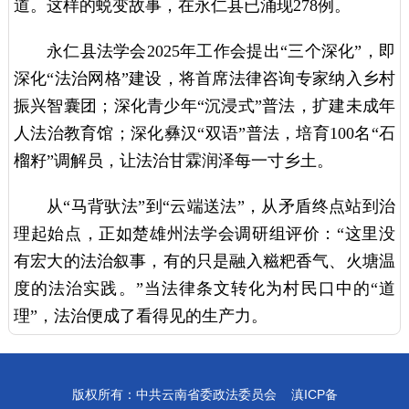
道。这样的蜕变故事，在永仁县已涌现278例。
永仁县法学会2025年工作会提出“三个深化”，即
深化“法治网格”建设，将首席法律咨询专家纳入乡村
振兴智囊团；深化青少年“沉浸式”普法，扩建未成年
人法治教育馆；深化彝汉“双语”普法，培育100名“石
榴籽”调解员，让法治甘霖润泽每一寸乡土。
从“马背驮法”到“云端送法”，从矛盾终点站到治
理起始点，正如楚雄州法学会调研组评价：“这里没
有宏大的法治叙事，有的只是融入糍粑香气、火塘温
度的法治实践。”当法律条文转化为村民口中的“道
理”，法治便成了看得见的生产力。
版权所有：中共云南省委政法委员会
滇ICP备