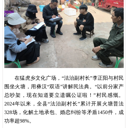
在猛虎乡文化广场，“法治副村长”李正阳
与村民
围坐火塘，用彝汉“双语”讲解民法典。“以前分家产
总吵架，现在知道要立遗嘱公证啦！”村民感慨。
2024年以来，全县“法治副村长”累计开展火塘普法
328场，化解土地承包、婚恋纠纷等矛盾1450件，成
功率超98%。