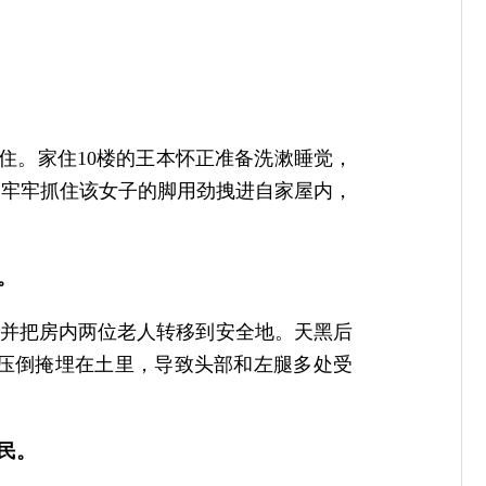
命拉住。家住10楼的王本怀正准备洗漱睡觉，
，牢牢抓住该女子的脚用劲拽进自家屋内，
。
救火并把房内两位老人转移到安全地。天黑后
被压倒掩埋在土里，导致头部和左腿多处受
村民。