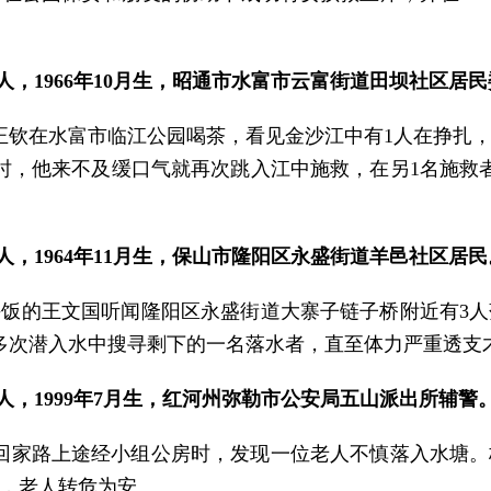
人，1966年10月生，昭通市水富市云富街道田坝社区居
分许，黄正钦在水富市临江公园喝茶，看见金沙江中有1人在挣
时，他来不及缓口气就再次跳入江中施救，在另1名施救
人，1964年11月生，保山市隆阳区永盛街道羊邑社区居民
中吃午饭的王文国听闻隆阳区永盛街道大寨子链子桥附近有
多次潜入水中搜寻剩下的一名落水者，直至体力严重透支
人，1999年7月生，红河州弥勒市公安局五山派出所辅警
，桂光香回家路上途经小组公房时，发现一位老人不慎落入水
，老人转危为安。