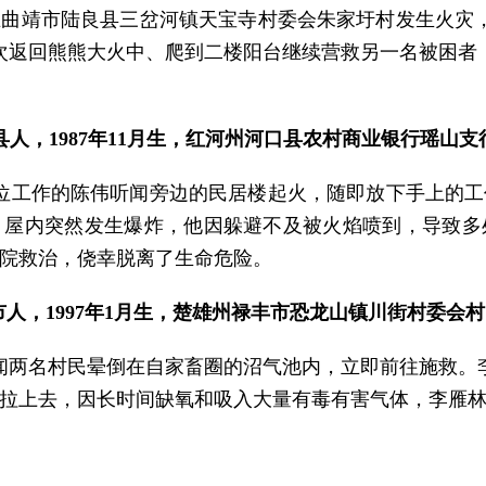
左右，在曲靖市陆良县三岔河镇天宝寺村委会朱家圩村发生火
次返回熊熊大火中、爬到二楼阳台继续营救另一名被困者
城县人，1987年11月生，红河州河口县农村商业银行瑶山
在本单位工作的陈伟听闻旁边的民居楼起火，随即放下手上
，屋内突然发生爆炸，他因躲避不及被火焰喷到，导致多
院救治，侥幸脱离了生命危险。
人，1997年1月生，楚雄州禄丰市恐龙山镇川街村委会
雁林听闻两名村民晕倒在自家畜圈的沼气池内，立即前往施救
拉上去，因长时间缺氧和吸入大量有毒有害气体，李雁林