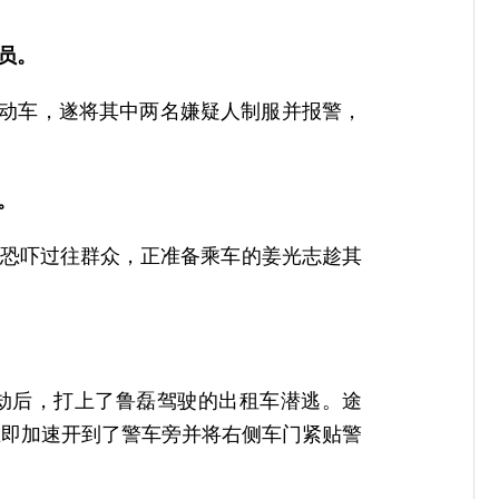
人员。
盗电动车，遂将其中两名嫌疑人制服并报警，
。
持刀恐吓过往群众，正准备乘车的姜光志趁其
刀抢劫后，打上了鲁磊驾驶的出租车潜逃。途
立即加速开到了警车旁并将右侧车门紧贴警