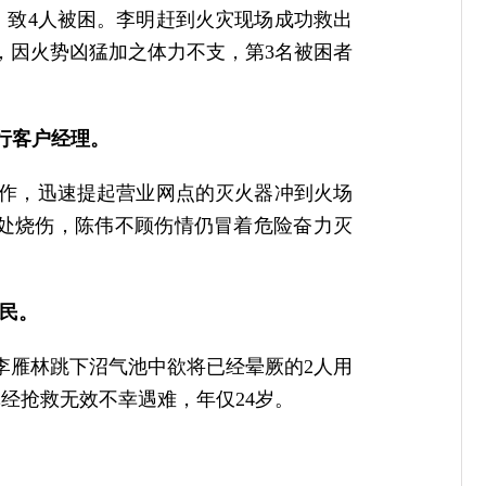
灾，致4人被困。李明赶到火灾现场成功救出
，因火势凶猛加之体力不支，第3名被困者
支行客户经理。
的工作，迅速提起营业网点的灭火器冲到火场
处烧伤，陈伟不顾伤情仍冒着危险奋力灭
村民。
。李雁林跳下沼气池中欲将已经晕厥的2人用
经抢救无效不幸遇难，年仅24岁。