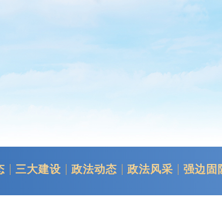
态
三大建设
政法动态
政法风采
强边固