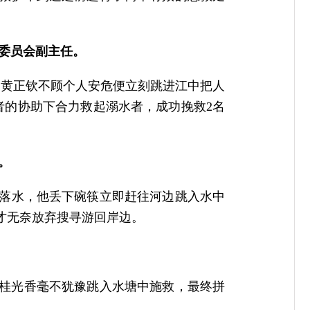
民委员会副主任。
扎，黄正钦不顾个人安危便立刻跳进江中把人
者的协助下合力救起溺水者，成功挽救2名
。
3人落水，他丢下碗筷立即赶往河边跳入水中
才无奈放弃搜寻游回岸边。
。
塘。桂光香毫不犹豫跳入水塘中施救，最终拼