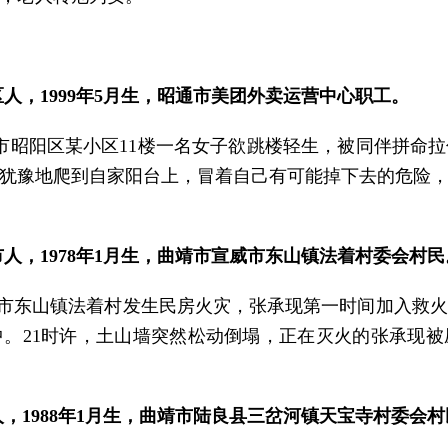
区人，1999年5月生，昭通市美团外卖运营中心职工。
许，昭通市昭阳区某小区11楼一名女子欲跳楼轻生，被同伴拼
犹豫地爬到自家阳台上，冒着自己有可能掉下去的危险
市人，1978年1月生，曲靖市宣威市东山镇法着村委会村民
左右，宣威市东山镇法着村发生民房火灾，张承现第一时间加入
。21时许，土山墙突然松动倒塌，正在灭火的张承现
人，1988年1月生，曲靖市陆良县三岔河镇天宝寺村委会