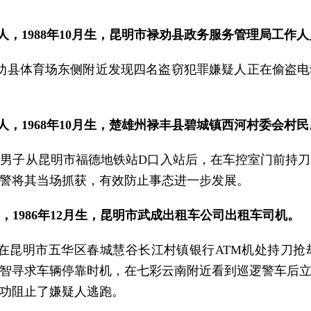
人，1988年10月生，昆明市禄劝县政务服务管理局工作
安在禄劝县体育场东侧附近发现四名盗窃犯罪嫌疑人正在偷
人，1968年10月生，楚雄州禄丰县碧城镇西河村委会村民
一名醉酒男子从昆明市福德地铁站D口入站后，在车控室门前
警将其当场抓获，有效防止事态进一步发展。
，1986年12月生，昆明市武成出租车公司出租车司机。
嫌疑人在昆明市五华区春城慧谷长江村镇银行ATM机处持
智寻求车辆停靠时机，在七彩云南附近看到巡逻警车后
功阻止了嫌疑人逃跑。