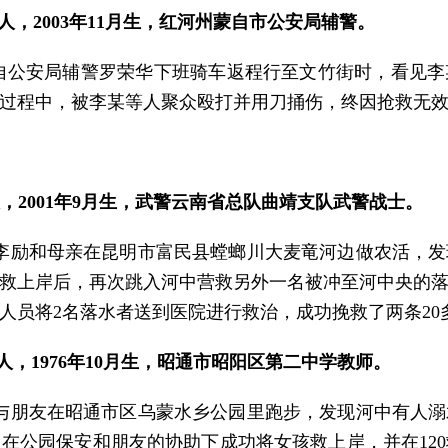
，2003年11月生，红河州蒙自市公安局辅警。
河州蒙自公安局辅警罗荣华下班骑车返程行至文竹街时，看
过程中，被李某等人聚众殴打并用刀捅伤，终因抢救无效
人，2001年9月生，武警云南省总队曲靖支队武警战士。
休假的李励和母亲在昆明市富民县螳螂川大麦竜河边做农活
救上岸后，再次跳入河中营救另外一名被冲至河中央的
人员将2名落水者送到医院进行救治，成功挽救了两条20
人，1976年10月生，昭通市昭阳区第二中学教师。
徐可波与朋友在昭通市区乌蒙水乡公园里跑步，发现河中有
在公园保安和朋友的协助下成功将女孩救上岸，并在12